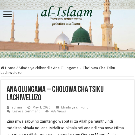
Home
/
Minda ya chikondi
/
Ana Olungama – Cholowa Cha Tsiku
Lachiweluzo
Ana Olungama – Cholowa Cha Tsiku
Lachiweluzo
admin
May 1, 2025
Minda ya chikondi
Leave a comment
489 Views
Zina mwa zabwino zamtengo wapatali za Allah pa munthu ndi
mdalitso okhala ndi ana. Mdalitso okhala ndi ana ndi ena mwa Ni’ma
yapadera ya Allah, zomwe zatchuridwa mu Quraan Majiid. Allah