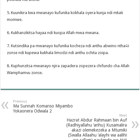
5. Kuunikira kwa mwanayo kufunika kokhala oyera kunja ndi mkati
momwe.
6. Kukhanzikitsa hayaa ndi kuopa Allah mwa mwana.
7. Kutsindika pa mwanayo kufunika kocheza ndi anthu abwino nthaŵi
zonse ndi kupewa kukhala limodzi ndi anthu ochita zoipa.
8. Kuphunzitsa mwanayo njira zapadera zopezera chifundo cha Allah
Wamphamvu zonse.
Previous
Ma Sunnah Komanso Miyambo
Yokaonera Odwala 2
Next
Hazrat Abdur Rahmaan bin Auf
(Radhiyallahu ‘anhu) Kusamalira
akazi olemekezeka a Mtumiki
(Swalla Allaahu ‘alayhi wa aalihi
wa sallam) paulendo wa Hajj