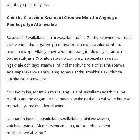
pambuyo pa imfa yake.
Chinthu Chabwino Kwambiri Chomwe Munthu Angasiye
Pambuyo Iye Atamwalira
Rasulullah Swallallahu alaihi wasallam adati: “Zinthu zabwino kwambiri
zomwe munthu angasiye pambuyo iye atamwalira zilipop zitatu:
mwana owopa Allah yemwe akumamupangira duwa iye atamwalira,
Sadaqatul-Jaria (Ntchito zabwino zomwe zimapezetsa sawabu
ngakhale ochitayo atamwalira) ndi maphunziro a chisilamu (omwe
adawapereka kwa anthu ena) zomwe anthu amakhala akupitiriza
kuchita iye atamwalira.”
Mu Hadith ina, Mtumiki (swallallahgu alaihi wasallam) adati: “Palibe
bambo amene angamupatse mwana wake mphatso yabwino kuposa
mphatso ya makhalidwe abwino.”
Mu Hadith inanso, Rasulullah (Swallallahu alaihi wasallam),
zatchulidwanso, Alemekezeni ana anu, ndipo aphunzitseni
makharidwe abwino.”