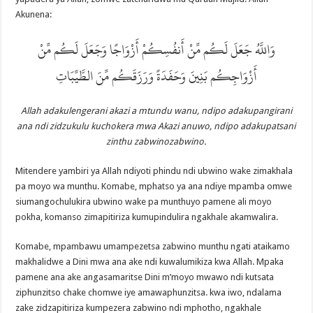
Akunena:
وَاللَّهُ جَعَلَ لَكُم مِّنْ أَنفُسِكُمْ أَزْوَاجًا وَجَعَلَ لَكُم مِّنْ
أَزْوَاجِكُم بَنِينَ وَحَفَدَةً وَرَزَقَكُم مِّنَ الطَّيِّبَاتِ
Allah adakulengerani akazi a mtundu wanu, ndipo adakupangirani
ana ndi zidzukulu kuchokera mwa Akazi anuwo, ndipo adakupatsani
zinthu zabwinozabwino.
Mitendere yambiri ya Allah ndiyoti phindu ndi ubwino wake zimakhala
pa moyo wa munthu. Komabe, mphatso ya ana ndiye mpamba omwe
siumangochulukira ubwino wake pa munthuyo pamene ali moyo
pokha, komanso zimapitiriza kumupindulira ngakhale akamwalira.
Komabe, mpambawu umampezetsa zabwino munthu ngati ataikamo
makhalidwe a Dini mwa ana ake ndi kuwalumikiza kwa Allah. Mpaka
pamene ana ake angasamaritse Dini m’moyo mwawo ndi kutsata
ziphunzitso chake chomwe iye amawaphunzitsa. kwa iwo, ndalama
zake zidzapitiriza kumpezera zabwino ndi mphotho, ngakhale