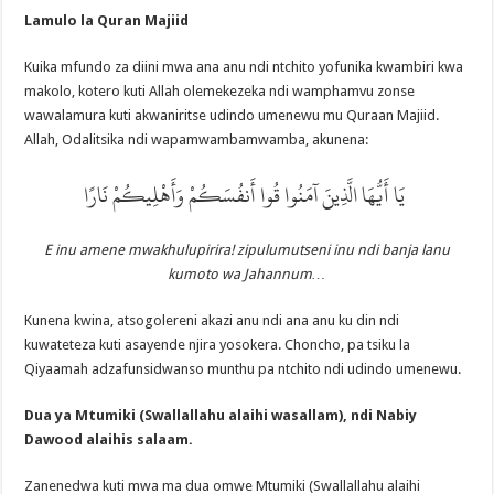
Lamulo la Quran Majiid
Kuika mfundo za diini mwa ana anu ndi ntchito yofunika kwambiri kwa
makolo, kotero kuti Allah olemekezeka ndi wamphamvu zonse
wawalamura kuti akwaniritse udindo umenewu mu Quraan Majiid.
Allah, Odalitsika ndi wapamwambamwamba, akunena:
يَا أَيُّهَا الَّذِينَ آمَنُوا قُوا أَنفُسَكُمْ وَأَهْلِيكُمْ نَارًا
E inu amene mwakhulupirira! zipulumutseni inu ndi banja lanu
kumoto wa Jahannum…
Kunena kwina, atsogolereni akazi anu ndi ana anu ku din ndi
kuwateteza kuti asayende njira yosokera. Choncho, pa tsiku la
Qiyaamah adzafunsidwanso munthu pa ntchito ndi udindo umenewu.
Dua ya Mtumiki (Swallallahu alaihi wasallam), ndi Nabiy
Dawood alaihis salaam.
Zanenedwa kuti mwa ma dua omwe Mtumiki (Swallallahu alaihi