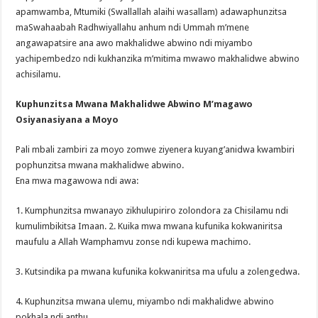
apamwamba, Mtumiki (Swallallah alaihi wasallam) adawaphunzitsa
maSwahaabah Radhwiyallahu anhum ndi Ummah m’mene
angawapatsire ana awo makhalidwe abwino ndi miyambo
yachipembedzo ndi kukhanzika m’mitima mwawo makhalidwe abwino
achisilamu.
Kuphunzitsa Mwana Makhalidwe Abwino M’magawo
Osiyanasiyana a Moyo
Pali mbali zambiri za moyo zomwe ziyenera kuyang’anidwa kwambiri
pophunzitsa mwana makhalidwe abwino.
Ena mwa magawowa ndi awa:
1. Kumphunzitsa mwanayo zikhulupiriro zolondora za Chisilamu ndi
kumulimbikitsa Imaan. 2. Kuika mwa mwana kufunika kokwaniritsa
maufulu a Allah Wamphamvu zonse ndi kupewa machimo.
3. Kutsindika pa mwana kufunika kokwaniritsa ma ufulu a zolengedwa.
4. Kuphunzitsa mwana ulemu, miyambo ndi makhalidwe abwino
pokhala ndi anthu.