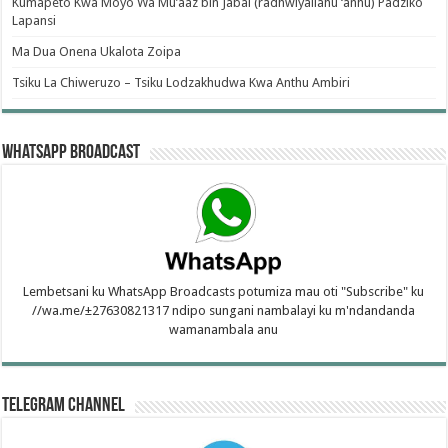
Kumapeto Kwa Moyo Wa Mu’aaz bin Jabal (radhwiyallahu ‘anhu) Padziko
Lapansi
Ma Dua Onena Ukalota Zoipa
Tsiku La Chiweruzo – Tsiku Lodzakhudwa Kwa Anthu Ambiri
WhatsApp Broadcast
Lembetsani ku WhatsApp Broadcasts potumiza mau oti "Subscribe" ku
//wa.me/±27630821317 ndipo sungani nambalayi ku m'ndandanda
wamanambala anu
Telegram Channel