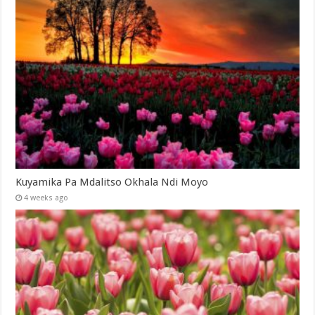
Kuyamika Pa Mdalitso Okhala Ndi Moyo
4 weeks ago