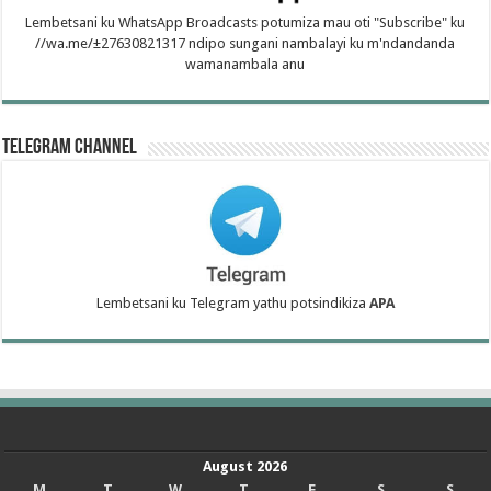
Lembetsani ku WhatsApp Broadcasts potumiza mau oti "Subscribe" ku
//wa.me/±27630821317 ndipo sungani nambalayi ku m'ndandanda
wamanambala anu
Telegram Channel
Lembetsani ku Telegram yathu potsindikiza
APA
August 2026
M
T
W
T
F
S
S