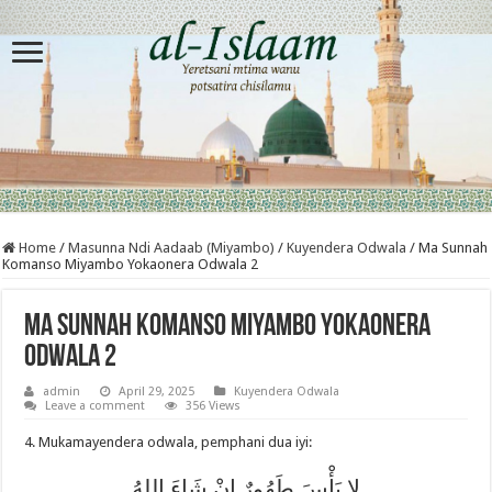
Home
/
Masunna Ndi Aadaab (Miyambo)
/
Kuyendera Odwala
/
Ma Sunnah
Komanso Miyambo Yokaonera Odwala 2
Ma Sunnah Komanso Miyambo Yokaonera
Odwala 2
admin
April 29, 2025
Kuyendera Odwala
Leave a comment
356 Views
4. Mukamayendera odwala, pemphani dua iyi:
لا بَأْسَ طَهُورٌ إِنْ شَاءَ اللهُ