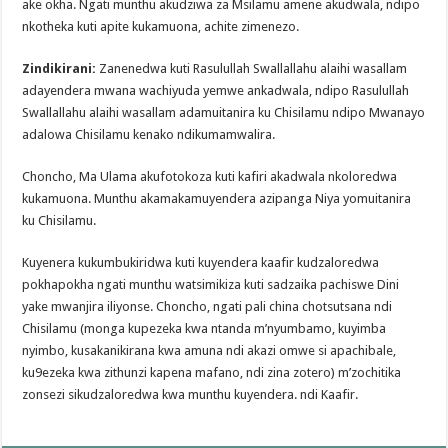
ake okha. Ngati munthu akudziwa za Msilamu amene akudwala, ndipo
nkotheka kuti apite kukamuona, achite zimenezo.
Zindikirani:
Zanenedwa kuti Rasulullah Swallallahu alaihi wasallam
adayendera mwana wachiyuda yemwe ankadwala, ndipo Rasulullah
Swallallahu alaihi wasallam adamuitanira ku Chisilamu ndipo Mwanayo
adalowa Chisilamu kenako ndikumamwalira.
Choncho, Ma Ulama akufotokoza kuti kafiri akadwala nkoloredwa
kukamuona. Munthu akamakamuyendera azipanga Niya yomuitanira
ku Chisilamu.
Kuyenera kukumbukiridwa kuti kuyendera kaafir kudzaloredwa
pokhapokha ngati munthu watsimikiza kuti sadzaika pachiswe Dini
yake mwanjira iliyonse. Choncho, ngati pali china chotsutsana ndi
Chisilamu (monga kupezeka kwa ntanda m’nyumbamo, kuyimba
nyimbo, kusakanikirana kwa amuna ndi akazi omwe si apachibale,
ku9ezeka kwa zithunzi kapena mafano, ndi zina zotero) m’zochitika
zonsezi sikudzaloredwa kwa munthu kuyendera. ndi Kaafir.