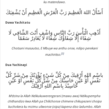
ku matendawo.
أَسْأَلُ اللهَ الْعَظِيمَ رَبَّ الْعَرْشِ الْعَظِيمِ أَنْ يُشْفِيَكَ
Duwa Yachitatu
أَذْهِبِ الْبَأْسَ رَبَّ النَّاسِ وَاشْفِ أَنْتَ الشَّافِي لَا
شِفَاءَ إِلَّا شِفَاؤُكَ شِفَاءَ لَا يُغَادِرُ سَقَمًا
Chotsani masautso, E Mbuye wa anthu onse, ndipo perekani
[3]
machiritso.
Dua Yachinayi
باسْمِ اللهِ أَرْقِيكَ مِنْ كُلِّ شَيْءٍ يُؤْذِبْكَ مِنْ شَرِّ كُلِّ
نَفْسٍ أَوْ عَيْنٍ حَاسِبْكَ مِنْ شَرِّ كُلِّ نَفْسٍ أَوْ عَيْنٍ
حَاسِبْدَ بِاسْمِ اللهِ أَرْقِبْكَ
M’dzina la Allah Ndikukuwerengerani (mawu awa) Ndikupempha
chithandizo kwa Allah pa Chilichonse chimene chikupezeni choipa
kuchokera ku mzimu uliwonse (oipa) kapena diso ladumbo. Allah