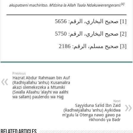
[4]
akupatseni machiritso. M’dzina la Allah Taala Ndakuwerengerani.
[1] صحيح البخاري، الرقم: 5656
[2] صحيح البخاري، الرقم: 5750
[3] صحيح مسلم، الرقم: 2186
Previous
Hazrat Abdur Rahmaan bin Auf
(Radhiyallahu ‘anhu) Kusamalira
akazi olemekezeka a Mtumiki
(Swalla Allaahu ‘alayhi wa aalihi
wa sallam) paulendo wa Hajj
Next
Sayyiduna Sa’iid Ibn Zaid
(Radhwiyallahu ‘anhu) Ayikidwa
m’gulu la Otenga nawo gawo pa
nkhondo ya Badr
Related Articles