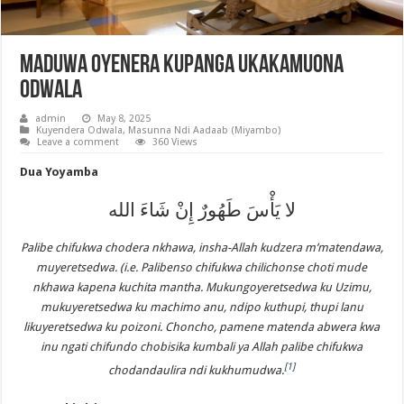
Maduwa Oyenera Kupanga Ukakamuona
Odwala
admin
May 8, 2025
Kuyendera Odwala
,
Masunna Ndi Aadaab (Miyambo)
Leave a comment
360 Views
Dua Yoyamba
لا يَأْسَ طَهُورٌ إِنْ شَاءَ الله
Palibe chifukwa chodera nkhawa, insha-Allah kudzera m’matendawa,
muyeretsedwa. (i.e. Palibenso chifukwa chilichonse choti mude
nkhawa kapena kuchita mantha. Mukungoyeretsedwa ku Uzimu,
mukuyeretsedwa ku machimo anu, ndipo kuthupi, thupi lanu
likuyeretsedwa ku poizoni. Choncho, pamene matenda abwera kwa
inu ngati chifundo chobisika kumbali ya Allah palibe chifukwa
[1]
chodandaulira ndi kukhumudwa.