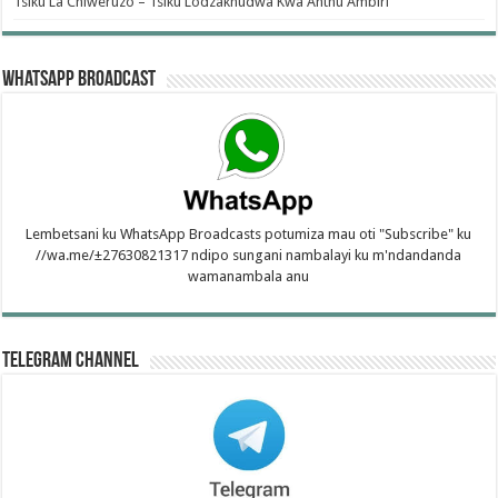
Tsiku La Chiweruzo – Tsiku Lodzakhudwa Kwa Anthu Ambiri
WhatsApp Broadcast
Lembetsani ku WhatsApp Broadcasts potumiza mau oti "Subscribe" ku
//wa.me/±27630821317 ndipo sungani nambalayi ku m'ndandanda
wamanambala anu
Telegram Channel